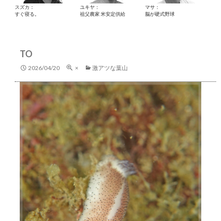
スズカ：
ユキヤ：
マサ：
すぐ寝る。
祖父農家 米安定供給
脳が硬式野球
TO
2026/04/20
×
激アツな葉山