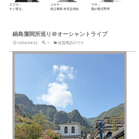
スズカ：
ユキヤ：
マサ：
すぐ寝る。
祖父農家 米安定供給
脳が硬式野球
鍋島藩関所巡り＠オーシャントライブ
2026/04/12
×
佐賀再訪のワケ