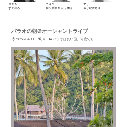
スズカ：
ユキヤ：
マサ：
すぐ寝る。
祖父農家 米安定供給
脳が硬式野球
パラオの朝＠オーシャントライブ
2026/04/11
×
パラオは良い国、何度でも