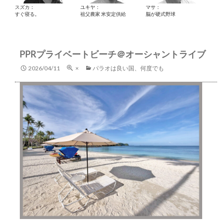
スズカ：
ユキヤ：
マサ：
すぐ寝る。
祖父農家 米安定供給
脳が硬式野球
PPRプライベートビーチ＠オーシャントライブ
2026/04/11
×
パラオは良い国、何度でも