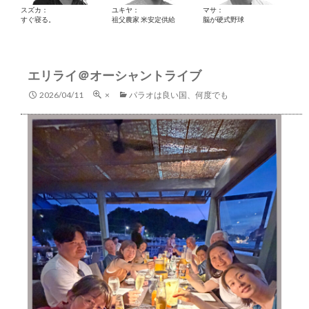
スズカ：
ユキヤ：
マサ：
すぐ寝る。
祖父農家 米安定供給
脳が硬式野球
エリライ＠オーシャントライブ
2026/04/11
×
パラオは良い国、何度でも