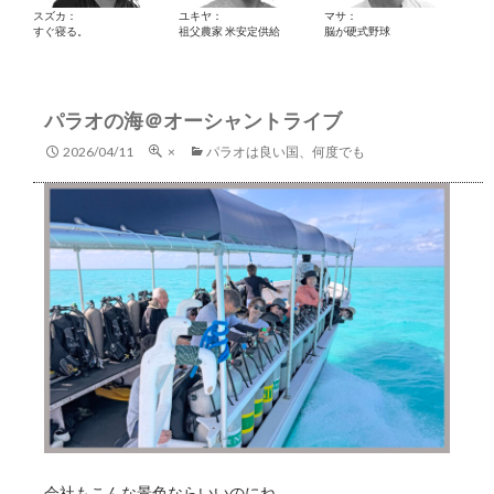
スズカ：
ユキヤ：
マサ：
すぐ寝る。
祖父農家 米安定供給
脳が硬式野球
パラオの海＠オーシャントライブ
2026/04/11
×
パラオは良い国、何度でも
会社もこんな景色ならいいのにね