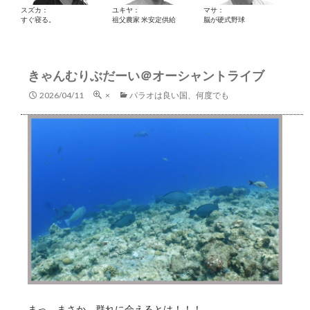
スズカ：
ユキヤ：
マサ：
すぐ寝る。
祖父農家 米安定供給
脳が硬式野球
きゃんむりぶだーい＠オーシャントライブ
2026/04/11
×
パラオは良い国、何度でも
まっ、まさか、群れに会えるとは！！！