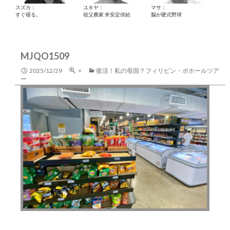
スズカ：
ユキヤ：
マサ：
すぐ寝る。
祖父農家 米安定供給
脳が硬式野球
MJQO1509
2025/12/29
×
復活！私の母国？フィリピン・ボホールツア
ー