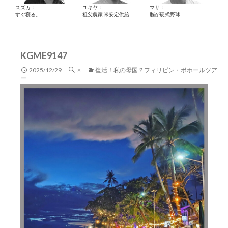
スズカ：
ユキヤ：
マサ：
すぐ寝る。
祖父農家 米安定供給
脳が硬式野球
KGME9147
2025/12/29
×
復活！私の母国？フィリピン・ボホールツア
ー