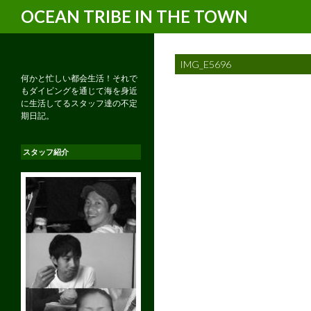
検
OCEAN TRIBE IN THE TOWN
索
IMG_E5696
何かと忙しい都会生活！それで
もダイビングを通じて海を身近
に生活してるスタッフ達の不定
期日記。
スタッフ紹介