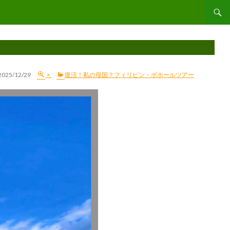
コンテ
2025/12/29
×
復活！私の母国？フィリピン・ボホールツアー