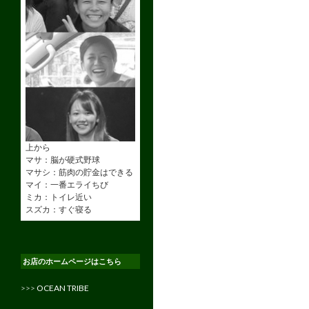
上から
マサ：脳が硬式野球
マサシ：筋肉の貯金はできる
マイ：一番エライちび
ミカ：トイレ近い
スズカ：すぐ寝る
お店のホームページはこちら
>>>
OCEAN TRIBE