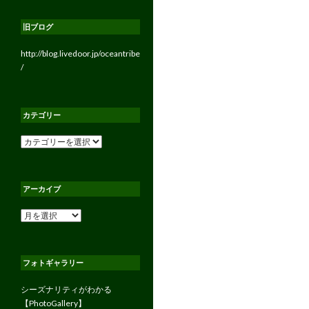
旧ブログ
http://blog.livedoor.jp/oceantribe
/
カテゴリー
カ
テ
ゴ
リ
アーカイブ
ー
ア
ー
カ
イ
フォトギャラリー
ブ
シーズナリティがわかる
【PhotoGallery】