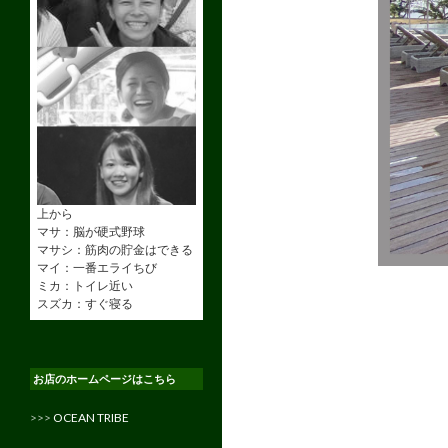
上から
マサ：脳が硬式野球
マサシ：筋肉の貯金はできる
マイ：一番エライちび
ミカ：トイレ近い
スズカ：すぐ寝る
お店のホームページはこちら
>>>
OCEAN TRIBE