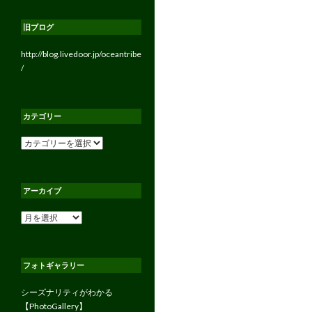
旧ブログ
http://blog.livedoor.jp/oceantribe
/
カテゴリー
カ
テ
ゴ
リ
アーカイブ
ー
ア
ー
カ
イ
フォトギャラリー
ブ
シーズナリティがわかる
【PhotoGallery】