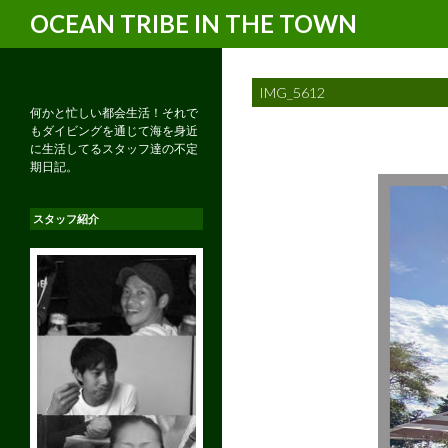
検
OCEAN TRIBE IN THE TOWN
索
IMG_5612
何かと忙しい都会生活！それで
もダイビングを通じて海を身近
に生活してるスタッフ達の不定
期日記。
スタッフ紹介