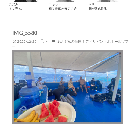
スズカ：
ユキヤ：
マサ：
すぐ寝る。
祖父農家 米安定供給
脳が硬式野球
IMG_5580
2025/12/29
×
復活！私の母国？フィリピン・ボホールツア
ー