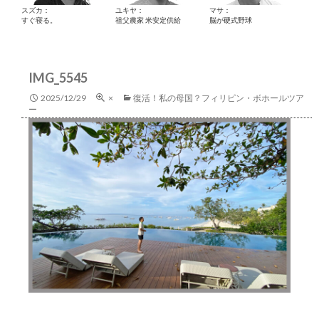
スズカ：
ユキヤ：
マサ：
すぐ寝る。
祖父農家 米安定供給
脳が硬式野球
IMG_5545
2025/12/29
×
復活！私の母国？フィリピン・ボホールツア
ー