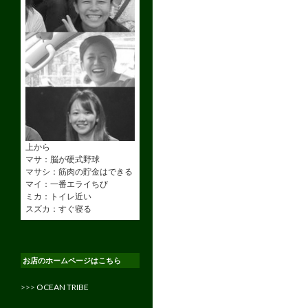
上から
マサ：脳が硬式野球
マサシ：筋肉の貯金はできる
マイ：一番エライちび
ミカ：トイレ近い
スズカ：すぐ寝る
お店のホームページはこちら
>>>
OCEAN TRIBE