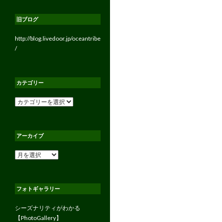
旧ブログ
http://blog.livedoor.jp/oceantribe
/
カテゴリー
カ
テ
ゴ
リ
アーカイブ
ー
ア
ー
カ
イ
フォトギャラリー
ブ
シーズナリティがわかる
【PhotoGallery】