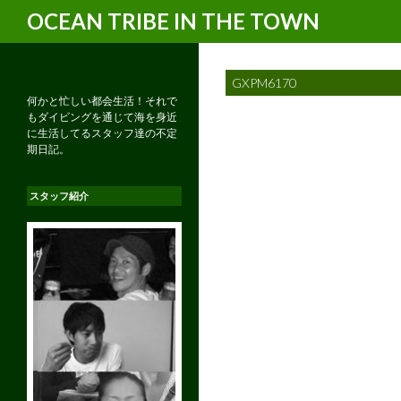
検
OCEAN TRIBE IN THE TOWN
索
GXPM6170
何かと忙しい都会生活！それで
もダイビングを通じて海を身近
に生活してるスタッフ達の不定
期日記。
スタッフ紹介