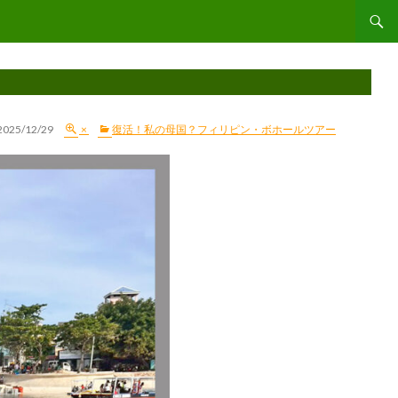
コンテ
2025/12/29
×
復活！私の母国？フィリピン・ボホールツアー