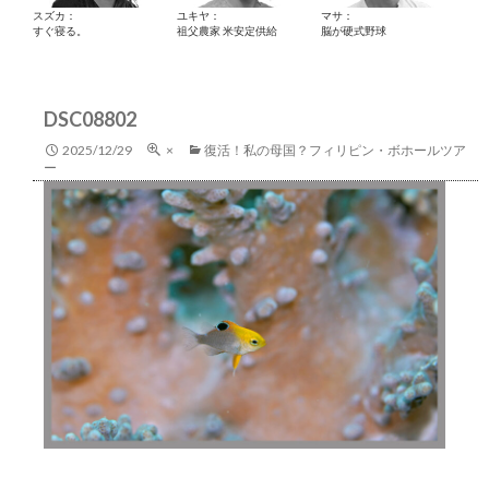
スズカ：
ユキヤ：
マサ：
すぐ寝る。
祖父農家 米安定供給
脳が硬式野球
DSC08802
2025/12/29
×
復活！私の母国？フィリピン・ボホールツア
ー