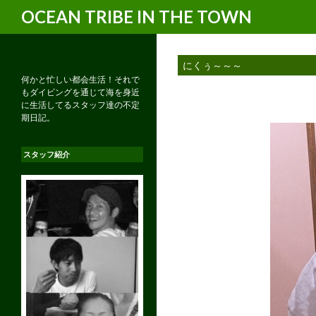
検
OCEAN TRIBE IN THE TOWN
索
にくぅ～～～
何かと忙しい都会生活！それで
もダイビングを通じて海を身近
に生活してるスタッフ達の不定
期日記。
スタッフ紹介