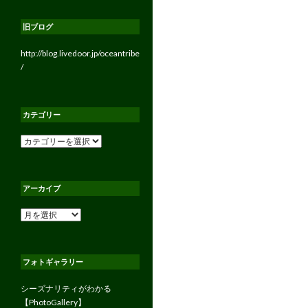
旧ブログ
http://blog.livedoor.jp/oceantribe
/
カテゴリー
カ
テ
ゴ
リ
アーカイブ
ー
ア
ー
カ
イ
フォトギャラリー
ブ
シーズナリティがわかる
【PhotoGallery】