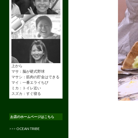
上から
マサ：脳が硬式野球
マサシ：筋肉の貯金はできる
マイ：一番エライちび
ミカ：トイレ近い
スズカ：すぐ寝る
お店のホームページはこちら
>>>
OCEAN TRIBE