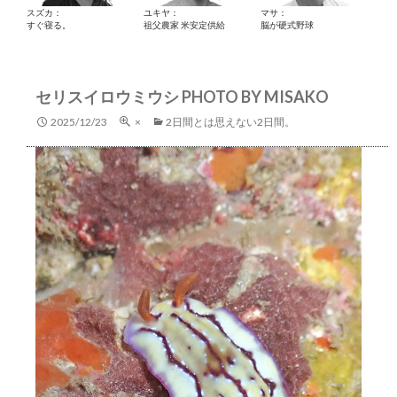
スズカ：
ユキヤ：
マサ：
すぐ寝る。
祖父農家 米安定供給
脳が硬式野球
セリスイロウミウシ PHOTO BY MISAKO
2025/12/23
×
2日間とは思えない2日間。