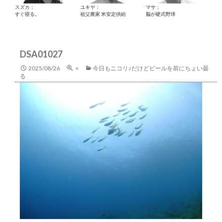
スズカ：
ユキヤ：
マサ：
すぐ寝る。
祖父農家 米安定供給
脳が硬式野球
DSA01027
2025/08/26
×
今日もニコリ♪だけどビールを前にちょい曇
る