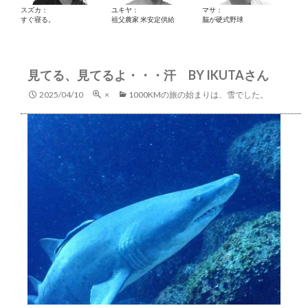
スズカ：
ユキヤ：
マサ：
すぐ寝る。
祖父農家 米安定供給
脳が硬式野球
見てる、見てるよ・・・汗 BY IKUTAさん
2025/04/10
×
1000KMの旅の始まりは、雪でした。