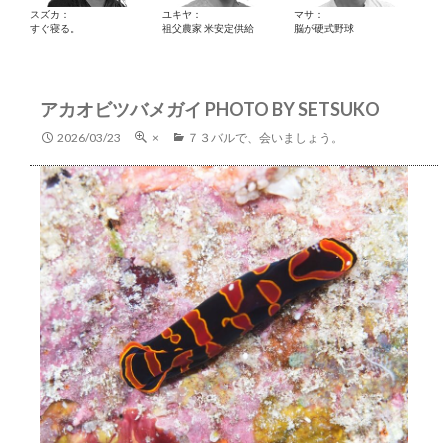
スズカ：
ユキヤ：
マサ：
すぐ寝る。
祖父農家 米安定供給
脳が硬式野球
アカオビツバメガイ PHOTO BY SETSUKO
2026/03/23
×
７３バルで、会いましょう。