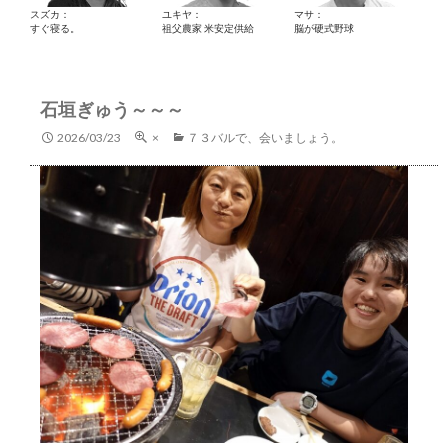
スズカ：
ユキヤ：
マサ：
すぐ寝る。
祖父農家 米安定供給
脳が硬式野球
石垣ぎゅう～～～
2026/03/23
×
７３バルで、会いましょう。