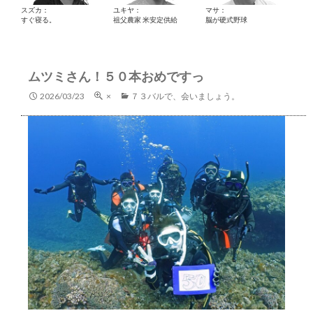
スズカ：
ユキヤ：
マサ：
すぐ寝る。
祖父農家 米安定供給
脳が硬式野球
ムツミさん！５０本おめですっ
2026/03/23
×
７３バルで、会いましょう。