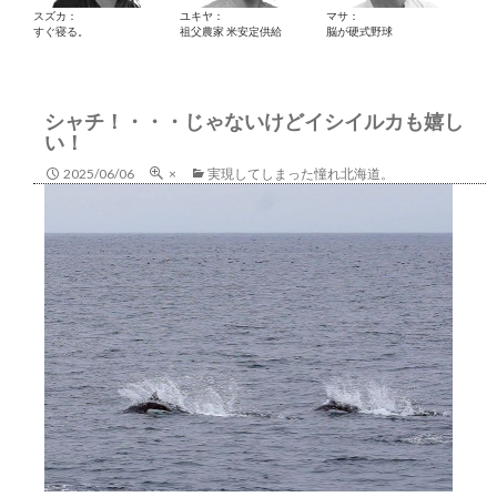
スズカ：
ユキヤ：
マサ：
すぐ寝る。
祖父農家 米安定供給
脳が硬式野球
シャチ！・・・じゃないけどイシイルカも嬉し
い！
2025/06/06
×
実現してしまった憧れ北海道。