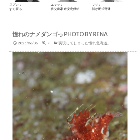
スズカ：
ユキヤ：
マサ：
すぐ寝る。
祖父農家 米安定供給
脳が硬式野球
憧れのナメダンゴっ PHOTO BY RENA
2025/06/06
×
実現してしまった憧れ北海道。