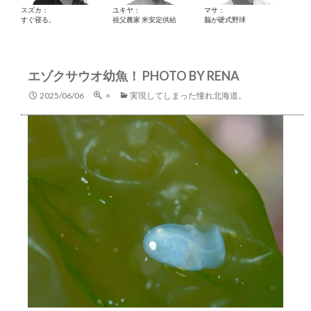
スズカ：
ユキヤ：
マサ：
すぐ寝る。
祖父農家 米安定供給
脳が硬式野球
エゾクサウオ幼魚！ PHOTO BY RENA
2025/06/06
×
実現してしまった憧れ北海道。