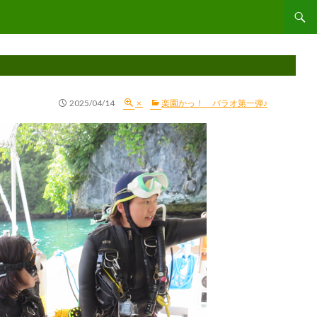
コンテ
2025/04/14
×
楽園かっ！ パラオ第一弾♪