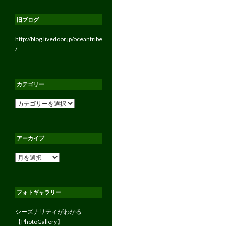
旧ブログ
http://blog.livedoor.jp/oceantribe
/
カテゴリー
カ
テ
ゴ
リ
アーカイブ
ー
ア
ー
カ
イ
フォトギャラリー
ブ
シーズナリティがわかる
【PhotoGallery】