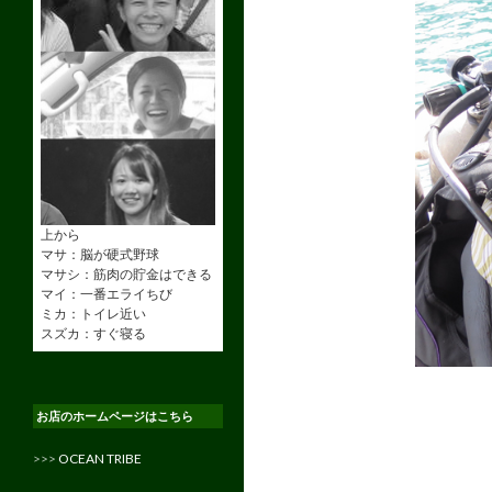
上から
マサ：脳が硬式野球
マサシ：筋肉の貯金はできる
マイ：一番エライちび
ミカ：トイレ近い
スズカ：すぐ寝る
お店のホームページはこちら
>>>
OCEAN TRIBE