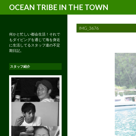
検
OCEAN TRIBE IN THE TOWN
索
IMG_3676
何かと忙しい都会生活！それで
もダイビングを通じて海を身近
に生活してるスタッフ達の不定
期日記。
スタッフ紹介