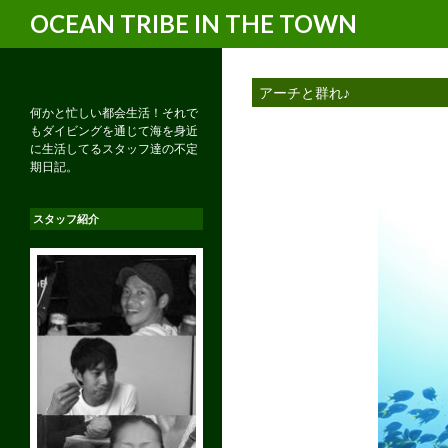
検
OCEAN TRIBE IN THE TOWN
索
アーチと群れ♪
何かと忙しい都会生活！それで
もダイビングを通じて海を身近
に生活してるスタッフ達の不定
期日記。
スタッフ紹介