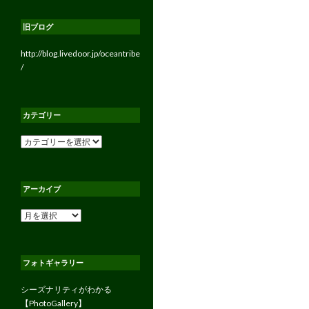
旧ブログ
http://blog.livedoor.jp/oceantribe
/
カテゴリー
カ
テ
ゴ
リ
アーカイブ
ー
ア
ー
カ
イ
フォトギャラリー
ブ
シーズナリティがわかる
【PhotoGallery】