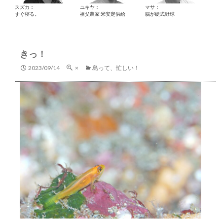
スズカ：
ユキヤ：
マサ：
すぐ寝る。
祖父農家 米安定供給
脳が硬式野球
きっ！
2023/09/14
×
島って、忙しい！