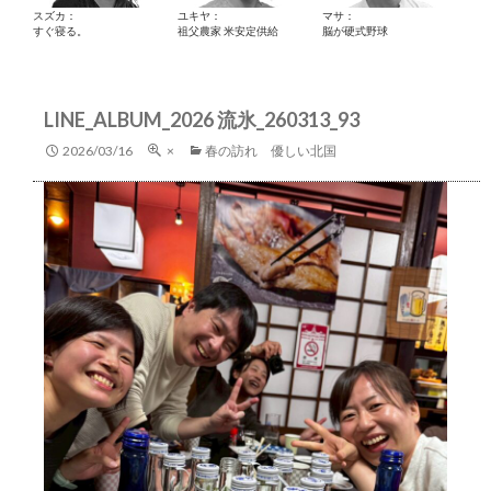
スズカ：
ユキヤ：
マサ：
すぐ寝る。
祖父農家 米安定供給
脳が硬式野球
LINE_ALBUM_2026 流氷_260313_93
2026/03/16
×
春の訪れ 優しい北国