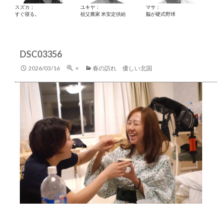
スズカ：
ユキヤ：
マサ：
すぐ寝る。
祖父農家 米安定供給
脳が硬式野球
DSC03356
2026/03/16
×
春の訪れ 優しい北国