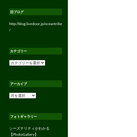
旧ブログ
http://blog.livedoor.jp/oceantribe
/
カテゴリー
カ
テ
ゴ
リ
アーカイブ
ー
ア
ー
カ
イ
フォトギャラリー
ブ
シーズナリティがわかる
【PhotoGallery】