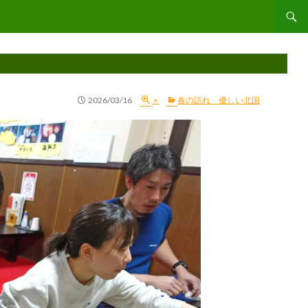
コンテ
2026/03/16
×
春の訪れ 優しい北国