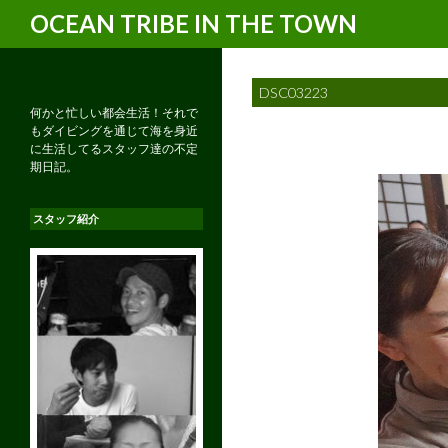
検
OCEAN TRIBE IN THE TOWN
索
DSC03223
何かと忙しい都会生活！それで
もダイビングを通じて海を身近
に生活してるスタッフ達の不定
期日記。
スタッフ紹介