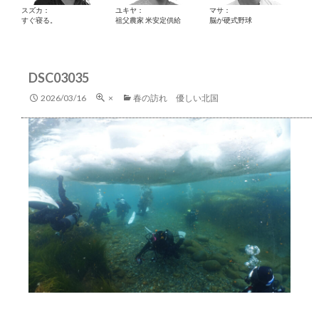
スズカ：
ユキヤ：
マサ：
すぐ寝る。
祖父農家 米安定供給
脳が硬式野球
DSC03035
2026/03/16
×
春の訪れ 優しい北国