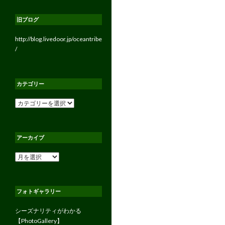
旧ブログ
http://blog.livedoor.jp/oceantribe
/
カテゴリー
カ
テ
ゴ
リ
アーカイブ
ー
ア
ー
カ
イ
フォトギャラリー
ブ
シーズナリティがわかる
【PhotoGallery】