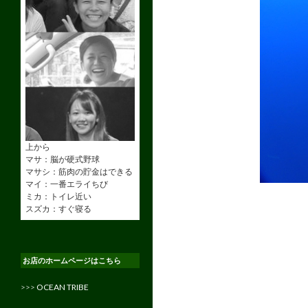
上から
マサ：脳が硬式野球
マサシ：筋肉の貯金はできる
マイ：一番エライちび
ミカ：トイレ近い
スズカ：すぐ寝る
お店のホームページはこちら
>>>
OCEAN TRIBE