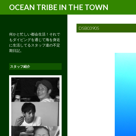
検
OCEAN TRIBE IN THE TOWN
索
DSB03905
何かと忙しい都会生活！それで
もダイビングを通じて海を身近
に生活してるスタッフ達の不定
期日記。
スタッフ紹介