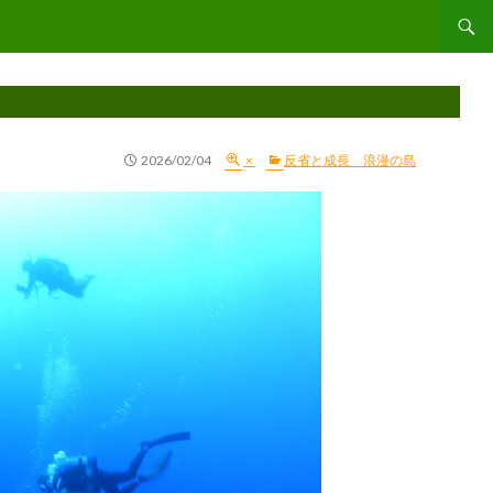
コンテ
2026/02/04
×
反省と成長 浪漫の島