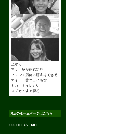
上から
マサ：脳が硬式野球
マサシ：筋肉の貯金はできる
マイ：一番エライちび
ミカ：トイレ近い
スズカ：すぐ寝る
お店のホームページはこちら
>>>
OCEAN TRIBE