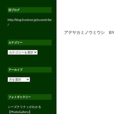
旧ブログ
http://blog.livedoor.jp/oceantribe
/
アデヤカミノウミウシ B
カテゴリー
カ
テ
ゴ
リ
アーカイブ
ー
ア
ー
カ
イ
フォトギャラリー
ブ
シーズナリティがわかる
【PhotoGallery】