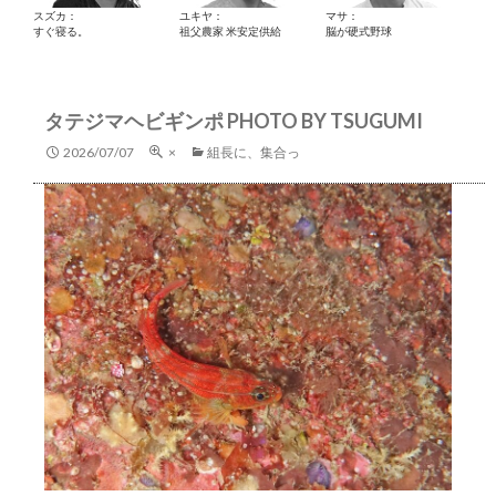
スズカ：
ユキヤ：
マサ：
すぐ寝る。
祖父農家 米安定供給
脳が硬式野球
タテジマヘビギンポ PHOTO BY TSUGUMI
2026/07/07
×
組長に、集合っ