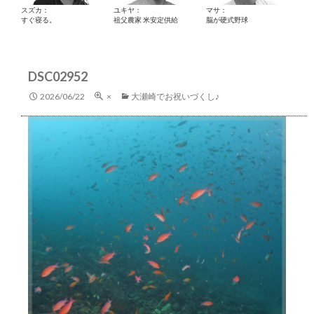
スズカ：
ユキヤ：
マサ：
すぐ寝る。
祖父農家 米安定供給
脳が硬式野球
DSC02952
2026/06/22
×
大瀬崎でお祝いづくし♪